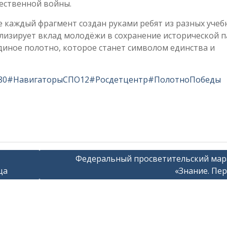
ественной войны.
е каждый фрагмент создан руками ребят из разных учеб
лизирует вклад молодёжи в сохранение исторической п
диное полотно, которое станет символом единства и
80
#НавигаторыСПО12
#Росдетцентр
#ПолотноПобеды
Федеральный просветительский ма
ща
«Знание. Пе