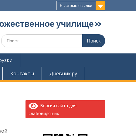
Быстрые ссылки
дожественное училище»
Поиск
по:
рузки
Контакты
Дневник.ру
Версия сайта для
слабовидящих
ной