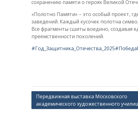
сохранению памяти о героях Великой Отеч
«Полотно Памяти» – это особый проект, гд
заведений. Каждый кусочек полотна симво
Все фрагменты сшиты воедино, создавая е
преемственности поколений.
#Год_Защитника_Отечества_2025
#Победа
Навигация
Передвижная выставка Московского
академического художественного учили
по
записям