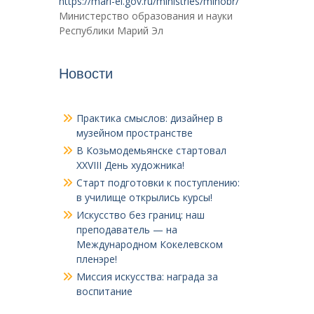
https://mari-el.gov.ru/ministries/minobr/
Министерство образования и науки
Республики Марий Эл
Новости
Практика смыслов: дизайнер в
музейном пространстве
В Козьмодемьянске стартовал
XXVIII День художника!
Старт подготовки к поступлению:
в училище открылись курсы!
Искусство без границ: наш
преподаватель — на
Международном Кокелевском
пленэре!
Миссия искусства: награда за
воспитание