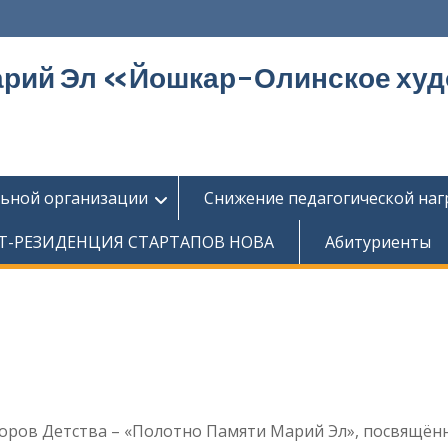
арий Эл «Йошкар-Олинское ху
льной организации
Снижение педагогической наг
Т-РЕЗИДЕНЦИЯ СТАРТАПОВ НОВА
Абитуриенты
оров Детства – «Полотно Памяти Марий Эл», посвящён