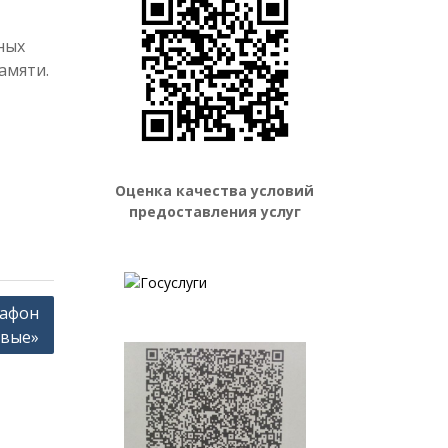
ных
амяти.
Оценка качества условий
предоставления услуг
рафон
рвые»