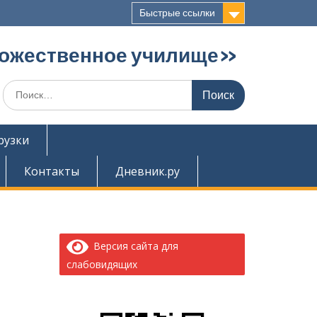
Быстрые ссылки
дожественное училище»
Поиск
по:
рузки
Контакты
Дневник.ру
Версия сайта для
слабовидящих