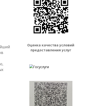
Оценка качества условий
ейший
предоставления услуг
ов
ю,
ых