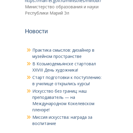
https://mari-el.gov.ru/ministries/minobr/
Министерство образования и науки
Республики Марий Эл
Новости
Практика смыслов: дизайнер в
музейном пространстве
В Козьмодемьянске стартовал
XXVIII День художника!
Старт подготовки к поступлению:
в училище открылись курсы!
Искусство без границ: наш
преподаватель — на
Международном Кокелевском
пленэре!
Миссия искусства: награда за
воспитание