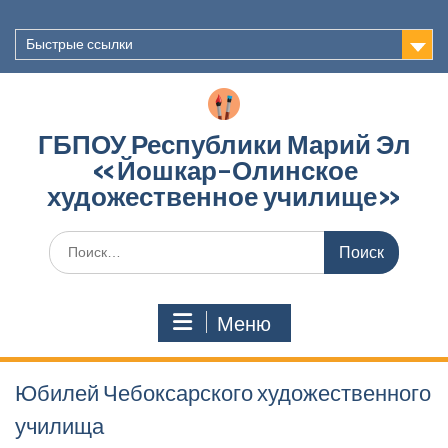
Перейти
к
Быстрые ссылки
содержимому
ГБПОУ Республики Марий Эл
«Йошкар-Олинское
художественное училище»
Поиск
по:
Меню
Юбилей Чебоксарского художественного
училища