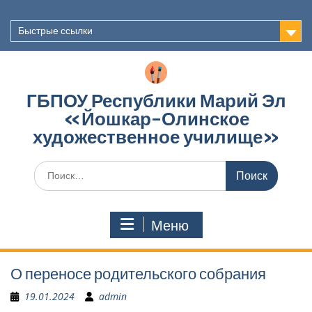
Перейти
к
Быстрые ссылки
содержимому
ГБПОУ Республики Марий Эл
«Йошкар-Олинское
художественное училище»
Поиск
по:
Меню
О переносе родительского собрания
19.01.2024
admin