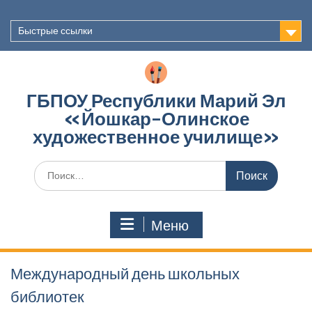
Перейти
к
Быстрые ссылки
содержимому
ГБПОУ Республики Марий Эл
«Йошкар-Олинское
художественное училище»
Поиск
по:
Меню
Международный день школьных
библиотек