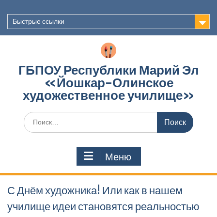
Перейти
к
Быстрые ссылки
содержимому
ГБПОУ Республики Марий Эл
«Йошкар-Олинское
художественное училище»
Поиск
по:
Меню
С Днём художника! Или как в нашем
училище идеи становятся реальностью