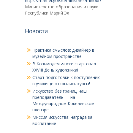
https://mari-el.gov.ru/ministries/minobr/
Министерство образования и науки
Республики Марий Эл
Новости
Практика смыслов: дизайнер в
музейном пространстве
В Козьмодемьянске стартовал
XXVIII День художника!
Старт подготовки к поступлению:
в училище открылись курсы!
Искусство без границ: наш
преподаватель — на
Международном Кокелевском
пленэре!
Миссия искусства: награда за
воспитание