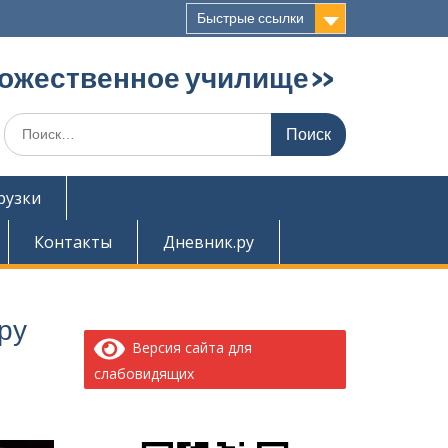
Быстрые ссылки
дожественное училище»
Поиск
по:
рузки
Контакты
Дневник.ру
ру
Версия сайта для
слабовидящих