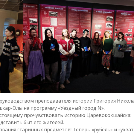
д руководством преподавателя истории Григория Никол
шкар-Олы на программу «Уездный город N».
настоящему прочувствовать историю Царевококшайска:
едставить быт его жителей.
звания старинных предметов! Теперь «рубель» и «ухват