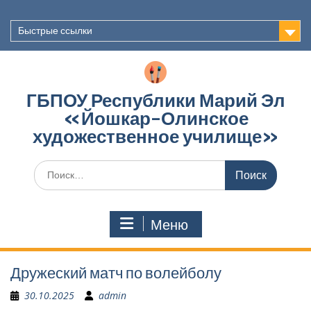
Перейти
к
Быстрые ссылки
содержимому
ГБПОУ Республики Марий Эл
«Йошкар-Олинское
художественное училище»
Поиск
по:
Меню
Дружеский матч по волейболу
30.10.2025
admin