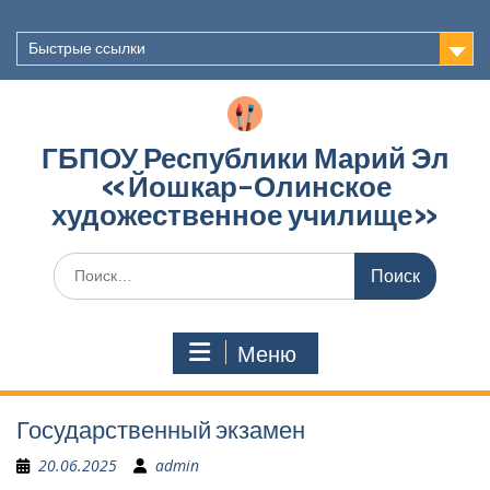
Перейти
к
Быстрые ссылки
содержимому
ГБПОУ Республики Марий Эл
«Йошкар-Олинское
художественное училище»
Поиск
по:
Меню
Государственный экзамен
20.06.2025
admin