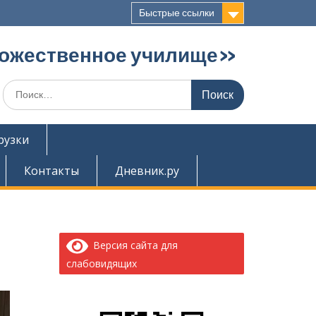
Быстрые ссылки
дожественное училище»
Поиск
по:
рузки
Контакты
Дневник.ру
Версия сайта для
слабовидящих