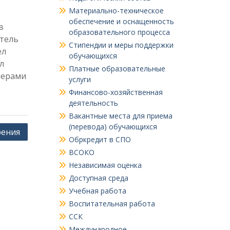
Материально-техническое
обеспечение и оснащенность
в
образовательного процесса
итель
Стипендии и меры поддержки
ёл
обучающихся
л
Платные образовательные
мерами
услуги
Финансово-хозяйственная
деятельность
Вакантные места для приема
(перевода) обучающихся
рения
Обркредит в СПО
ВСОКО
Независимая оценка
Доступная среда
Учебная работа
Воспитательная работа
ССК
Международное