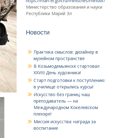
https://mari-el.gov.ru/ministries/minobr/
Министерство образования и науки
Республики Марий Эл
Новости
Практика смыслов: дизайнер в
музейном пространстве
В Козьмодемьянске стартовал
XXVIII День художника!
Старт подготовки к поступлению:
в училище открылись курсы!
Искусство без границ: наш
преподаватель — на
Международном Кокелевском
пленэре!
Миссия искусства: награда за
воспитание