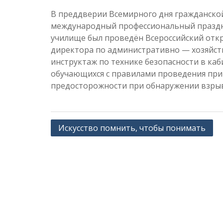
В преддверии Всемирного дня гражданско
международный профессиональный праздни
училище был проведён Всероссийский откр
директора по административно — хозяйст
инструктаж по технике безопасности в каб
обучающихся с правилами проведения при 
предосторожности при обнаружении взрыв
Навигация
Искусство помнить, чтобы понимать
по
записям