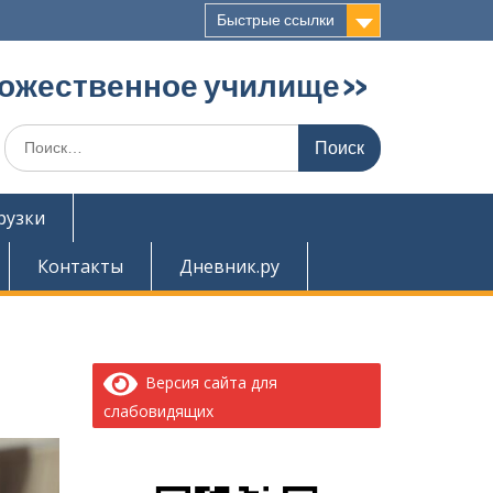
Быстрые ссылки
дожественное училище»
Поиск
по:
рузки
Контакты
Дневник.ру
Версия сайта для
слабовидящих