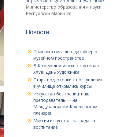
https://mari-el.gov.ru/ministries/minobr/
Министерство образования и науки
Республики Марий Эл
Новости
Практика смыслов: дизайнер в
музейном пространстве
В Козьмодемьянске стартовал
XXVIII День художника!
Старт подготовки к поступлению:
в училище открылись курсы!
Искусство без границ: наш
преподаватель — на
Международном Кокелевском
пленэре!
Миссия искусства: награда за
воспитание